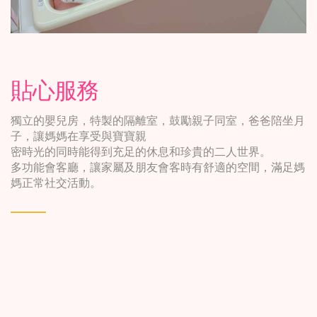
貼心服務
獨立的嬰兒房，特製的隔離室，鼓勵親子同室，爸爸陪坐月
子，讓媽媽在享受與寶寶親
密時光的同時能得到充足的休息和珍貴的二人世界。
多功能會客廳，讓家屬及朋友會客時有舒適的空間，滿足媽
媽正常社交活動。