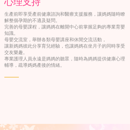
心理支持
生產前即享受產前健康諮詢和醫療支援服務，讓媽媽隨時瞭
解整個孕期的不適及疑問。
完善的母嬰課程，讓媽媽在離開中心前掌握足夠的專業育嬰
知識。
母嬰交流室，舉辦各類母嬰講座和休閒交流活動，
讓新媽媽彼此分享育兒經驗，也讓媽媽在坐月子的同時享受
交友樂趣。
專業護理人員永遠是媽媽的聽眾，隨時為媽媽提供健康心理
輔導，疏導媽媽產後的情緒。
帝寶竹北產後護理之家｜竹北產後護理之家｜竹北產後護理之家推薦
新竹產後護理之家｜新竹產後護理之家推薦
新竹產後護理中心｜新竹產後護理中心推薦
新竹月子中心｜新竹月子中心推薦
竹北月子中心收費｜竹北月子中心比較
竹北頂級月子中心｜竹
北頂級月子中心推薦
竹北產後月子中心｜竹北產後月子中心推薦
竹北產後月子中心價格｜竹北產後月子中心價錢
竹北推薦月子中心｜竹北產後月子中心
竹北月子中心｜竹北月子中心推薦
竹北月子中心評價｜竹北月子中心費用
竹北產後月子中心｜竹北產
後月子中心推薦
竹北月子中心收費｜竹北月子中心費用
竹北月子中心比較｜竹北月子中心評價
竹北頂級月子中心｜竹北頂級月子中心推薦
竹北五星級月子中心｜竹北五星級月子中心推薦
竹北產後月子中心｜竹北產後月子中心推薦
竹北產後月子中心價格
｜竹北產後月子中心價錢
環球竹北產後護理之家｜環球竹北產後護理之家推薦
環球竹北月子中心｜環球竹北月子中心推薦
竹北月子中心價格｜竹北月子中心費用
竹北中區月子中心｜竹北中區月子中心推薦
新竹月子中心｜新竹月子中心評價
新竹產後月子
中心推薦｜新竹產後月子中心價格
新竹月子中心評價｜新竹月子中心費用
新竹五星級月子中心｜新竹五星級月子中心推薦
竹北產後護理之家
竹北產後護理之家推薦